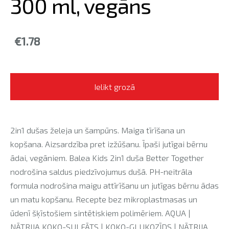
300 ml, vegāns
€1.78
Ielikt grozā
2in1 dušas želeja un šampūns. Maiga tīrīšana un
kopšana. Aizsardzība pret izžūšanu. Īpaši jutīgai bērnu
ādai, vegāniem. Balea Kids 2in1 duša Better Together
nodrošina saldus piedzīvojumus dušā. PH-neitrāla
formula nodrošina maigu attīrīšanu un jutīgas bērnu ādas
un matu kopšanu. Recepte bez mikroplastmasas un
ūdenī šķīstošiem sintētiskiem polimēriem. AQUA |
NĀTRIJA KOKO-SULFĀTS | KOKO-GLUKOZĪDS | NĀTRIJA