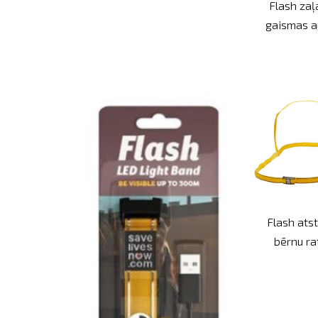
Flash zaļ
gaismas a
Flash ats
bērnu r