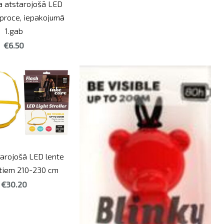
a atstarojošā LED
proce, iepakojumā
1.gab
€6.50
tarojošā LED lente
atiem 210-230 cm
€30.20