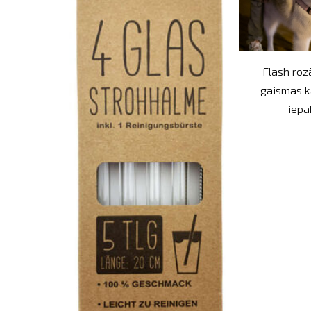
Flash roz
gaismas k
iepa