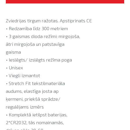
Zviedrijas tirgum ražotas. Apstiprinats CE
• Redzamība līdz 300 metriem
• 3 gaismas dioda režīmi: mirgojoša,
ātri mirgojoša un patstavīga
gaisma
• Ieslēgts/ izslēgts režīma poga
• Unisex
• Viegli izmantot
• Stretch Fit tekstilmateriāla
audums, elastīga josta ap
ķermeni, priekšā sprādze/
regulējams izmērs
• Komplektā ietilpst baterijas,
2*CR2032, tās nomainamās,