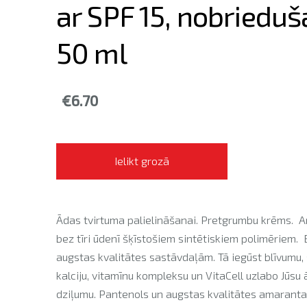
ar SPF 15, nobrieduša
50 ml
€6.70
Ielikt grozā
Ādas tvirtuma palielināšanai. Pretgrumbu krēms. A
bez tīri ūdenī šķīstošiem sintētiskiem polimēriem.
augstas kvalitātes sastāvdaļām. Tā iegūst blīvumu,
kalciju, vitamīnu kompleksu un VitaCell uzlabo Jūsu
dziļumu. Pantenols un augstas kvalitātes amaranta 