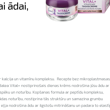
i ādai,
r kalcija un vitamīnu kompleksu. Recepte bez mikroplastmasas
 Balea Vital+ nostiprinošais dienas krēms nodrošina jūsu ādu ar
 spēku un noturību. Kopšanas formula ar peptīdu kompleksu,
 ādas noturību, nostiprina tās struktūru un samazina grumbu
eļļa nodrošina ādu ar ilgstošu mitrināšanu un padara to elastī