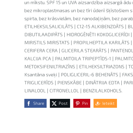
un mīkstu. SPF 15 un UVA aizsardzība aizsargā ādu
bez mikroplastmasas un bez tīri ūdenī šķīstošiem 
spirta, bez krāsvielām, bez nanodaļiņām, bez para
ETILHEKSILSALICILĀTS | C12-15 ALKIBENZOĀTS |
DIBUTILAADIPĀTS | HIDROGĒNĒTI KOKOGLICERĪDI |
MIRISTILS MIRISTATS | PROPILHEPTILA KARILĀTS 
CERIFERA CERA | GLICERILA STEARĀTS | PANTEN
KALCIJA PCA | PALMITOILA TRIPEPTĪDS-1 | PALMI
METOKSIFENILTRIAZĪNS | ETILHEKSILTRIAZONS | T
Ksantāna sveķi | POLIGLICERIL-6 BEHENĀTS | FAK
TRIGLICERĪDS | PIENSKĀBE | DINĀTRIJA EDTA | P
LINALOOL | CITRONELLOL | BENZILALKOHOLS.
Share
Post
Pin
Ieteikt