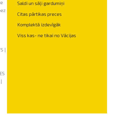
te
Saldi un sāļi gardumiņi
bez
Citas pārtikas preces
Komplektā izdevīgāk
Viss kas- ne tikai no Vācijas
S |
BES
|