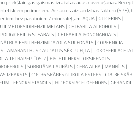
 no priekšlaicīgas gaismas izraisītas ādas novecošanās. Recep
sintētiskiem polimēriem.
Ar saules aizsardzības faktoru (SPF), 
bēniem, bez parafīniem / minerāleļļām, AQUA | GLICERĪNS |
 BUTILMETOKSIDIBENZILMETĀNS | CETEARILA ALKOHOLS |
 POLIGICERIL-6 STEARĀTS | CETEARILA ISONONANOĀTS |
| NĀTRIJA FENILBENZIMIDAZOLA SULFONĀTS | COPERNICIA
OLS | AMARANTHUS CAUDATUS SĒKLU EĻĻA | TOKOFERILACETAT
TOILA TETRAPEPTĪDS-7 | BIS-ETILHEKSILOKSIFENOLS
OKOFEROLS | SORBITĀNA LAURĀTS | CERA ALBA | MANNĪLS |
SAS IZRAKSTS | C18-36 SKĀBES GLIKOLA ESTERS | C18-36 SKĀ
ARFUM | FENOKSIETANOLS | HIDROKSIACETOFENONS | GERANIOL 