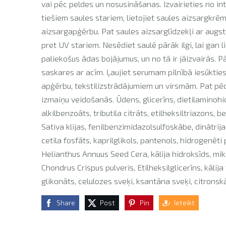
vai pēc peldes un nosusināšanas. Izvairieties no i
tiešiem saules stariem, lietojiet saules aizsargkrē
aizsargapģērbu. Pat saules aizsarglīdzekļi ar augs
pret UV stariem. Nesēdiet saulē pārāk ilgi, lai gan 
paliekošus ādas bojājumus, un no tā ir jāizvairās. P
saskares ar acīm. Ļaujiet serumam pilnībā iesūkties
apģērbu, tekstilizstrādājumiem un virsmām. Pat pēc
izmaiņu veidošanās. Ūdens, glicerīns, dietilaminohi
alkilbenzoāts, tributila citrāts, etilheksiltriazons, 
Sativa klijas, fenilbenzimidazolsulfoskābe, dinātrija
cetila fosfāts, kaprilglikols, pantenols, hidrogenēti
Helianthus Annuus Seed Cera, kālija hidroksīds, mikro
Chondrus Crispus pulveris, Etilheksilglicerīns, kāli
glikonāts, celulozes sveķi, ksantāna sveķi, citronsk
Share
Post
Pin
Ieteikt