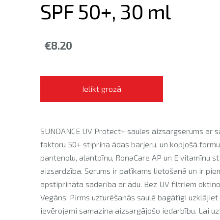
SPF 50+, 30 ml
€8.20
Ielikt grozā
SUNDANCE UV Protect+ saules aizsargserums ar sa
faktoru 50+ stiprina ādas barjeru, un kopjošā formul
pantenolu, alantoīnu, RonaCare AP un E vitamīnu st
aizsardzība. Serums ir patīkams lietošanā un ir p
apstiprināta saderība ar ādu. Bez UV filtriem okti
Vegāns. Pirms uzturēšanās saulē bagātīgi uzklāji
ievērojami samazina aizsargājošo iedarbību. Lai uztu