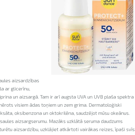
ules aizsardzības
a ar glicerīnu,
iprina un aizsargā. Tam ir arī augsta UVA un UVB plaša spektra
iemērots visiem ādas toņiem un zem grima. Dermatoloģiski
noksāta, oksibenzona un oktokrilēna, saudzējot mūsu okeānus.
et saules aizsargserumu. Mazāks uzklātā seruma daudzums
rētu aizsardzību, uzklājiet atkārtoti vairākas reizes, īpaši svīs