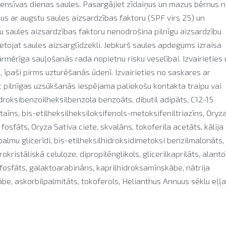
ntensīvas dienas saules. Pasargājiet zīdaiņus un mazus bērnus 
mus ar augstu saules aizsardzības faktoru (SPF virs 25) un
tu saules aizsardzības faktoru nenodrošina pilnīgu aizsardzību
lietojat saules aizsarglīdzekli. Jebkurš saules apdegums izraisa
ārmērīga sauļošanās rada nopietnu risku veselībai. Izvairieties
, īpaši pirms uzturēšanās ūdenī. Izvairieties no saskares ar
 pilnīgas uzsūkšanās iespējama paliekošu kontakta traipu vai
droksibenzoilheksilbenzola benzoāts, dibutil adipāts, C12-15
betaīns, bis-etilheksilheksiloksifenols-metoksifeniltriazīns, Oryz
 fosfāts, Oryza Sativa ciete, skvalāns, tokoferila acetāts, kālija
 palmu glicerīdi, bis-etilheksilhidroksidimetoksi benzilmalonāts,
kristāliskā celuloze, dipropilēnglikols, glicerilkaprilāts, alanto
ja fosfāts, galaktoarabināns, kaprilhidroksamīnskābe, nātrija
ābe, askorbilpalmitāts, tokoferols, Helianthus Annuus sēklu eļļa