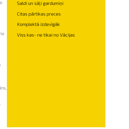
no
Saldi un sāļi gardumiņi
Citas pārtikas preces
Komplektā izdevīgāk
 no
Viss kas- ne tikai no Vācijas
a
īns,
.