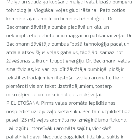
Maiga un saudzīga kopšana maigai veļai. Īpaša pumperu
tehnoloģija. Vieglākai veļas gludināšanai. Pateicoties
kombinētajai lamellu un bumbas tehnoloģijai, Dr.
Beckmann žāvētāja bumba piedāvā unikālu un
nekomplicētu pielietojumu mājīgai un patīkamai veļai. Dr.
Beckmann žāvētāja bumbas īpašā tehnoloģija paceļ un
atdala atsevišķus veļas gabalus, tādējādi samazinot
žāvēšanas laiku un taupot enerģiju. Dr. Beckmann veļas
smaržvielas, ko var iepildīt žāvētāja bumbiņā, piešķir
tekstilizstrādājumiem ilgstošu, svaigu aromātu. Tie ir
piemēroti visiem tekstilizstrādājumiem, tostarp
mikrošķiedrai un funkcionālajai apakšveļai.
PIELIETOŠANA: Pirms veļas aromāta iepildīšanas
nospiediet uz leju zaļo sieta sūkli. Pēc tam uzpildiet līdz
pusei (25 ml) veļas aromāta no izmēģinājuma flakona.
Lai iegūtu intensīvāku aromāta sajūtu, vienkārši
palieliniet devu. Nedaudz pagaidiet, līdz tīkla sūklis ir