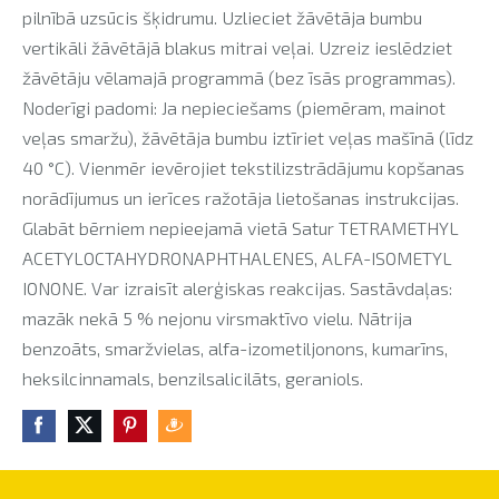
pilnībā uzsūcis šķidrumu. Uzlieciet žāvētāja bumbu
vertikāli žāvētājā blakus mitrai veļai. Uzreiz ieslēdziet
žāvētāju vēlamajā programmā (bez īsās programmas).
Noderīgi padomi: Ja nepieciešams (piemēram, mainot
veļas smaržu), žāvētāja bumbu iztīriet veļas mašīnā (līdz
40 °C). Vienmēr ievērojiet tekstilizstrādājumu kopšanas
norādījumus un ierīces ražotāja lietošanas instrukcijas.
Glabāt bērniem nepieejamā vietā Satur TETRAMETHYL
ACETYLOCTAHYDRONAPHTHALENES, ALFA-ISOMETYL
IONONE. Var izraisīt alerģiskas reakcijas. Sastāvdaļas:
mazāk nekā 5 % nejonu virsmaktīvo vielu. Nātrija
benzoāts, smaržvielas, alfa-izometiljonons, kumarīns,
heksilcinnamals, benzilsalicilāts, geraniols.