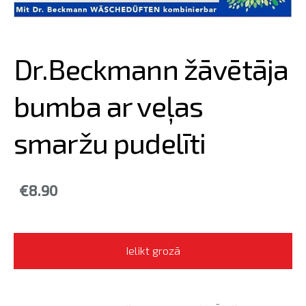
Dr.Beckmann žāvētāja
bumba ar veļas
smaržu pudelīti
€8.90
Ielikt grozā